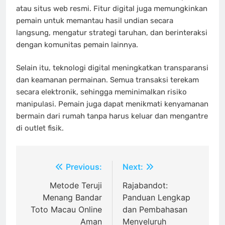
atau situs web resmi. Fitur digital juga memungkinkan
pemain untuk memantau hasil undian secara
langsung, mengatur strategi taruhan, dan berinteraksi
dengan komunitas pemain lainnya.
Selain itu, teknologi digital meningkatkan transparansi
dan keamanan permainan. Semua transaksi terekam
secara elektronik, sehingga meminimalkan risiko
manipulasi. Pemain juga dapat menikmati kenyamanan
bermain dari rumah tanpa harus keluar dan mengantre
di outlet fisik.
Post
Previous:
Next:
navigation
Metode Teruji
Rajabandot:
Menang Bandar
Panduan Lengkap
Toto Macau Online
dan Pembahasan
Aman
Menyeluruh