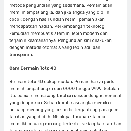
metode pengundian yang sederhana. Pemain akan
memilih empat angka, dan jika angka yang dipilih
cocok dengan hasil undian resmi, pemain akan
mendapatkan hadiah. Perkembangan teknologi
kemudian membuat sistem ini lebih modern dan
terjamin keamanannya. Pengundian kini dilakukan
dengan metode otomatis yang lebih adil dan
transparan.
Cara Bermain Toto 4D
Bermain toto 4D cukup mudah. Pemain hanya perlu
memilih empat angka dari 0000 hingga 9999. Setelah
itu, pemain memasang taruhan sesuai dengan nominal
yang diinginkan. Setiap kombinasi angka memiliki
peluang menang yang berbeda, tergantung pada jenis
taruhan yang dipilih. Misalnya, taruhan standar
memiliki peluang menang tertentu, sedangkan taruhan
tambahan atau sistem grup dapat meningkatkan