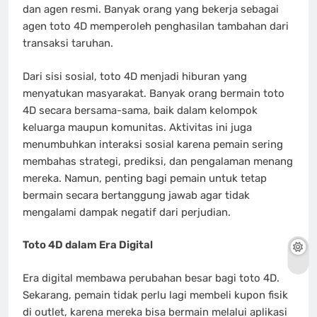
dan agen resmi. Banyak orang yang bekerja sebagai
agen toto 4D memperoleh penghasilan tambahan dari
transaksi taruhan.
Dari sisi sosial, toto 4D menjadi hiburan yang
menyatukan masyarakat. Banyak orang bermain toto
4D secara bersama-sama, baik dalam kelompok
keluarga maupun komunitas. Aktivitas ini juga
menumbuhkan interaksi sosial karena pemain sering
membahas strategi, prediksi, dan pengalaman menang
mereka. Namun, penting bagi pemain untuk tetap
bermain secara bertanggung jawab agar tidak
mengalami dampak negatif dari perjudian.
Toto 4D dalam Era Digital
Era digital membawa perubahan besar bagi toto 4D.
Sekarang, pemain tidak perlu lagi membeli kupon fisik
di outlet, karena mereka bisa bermain melalui aplikasi