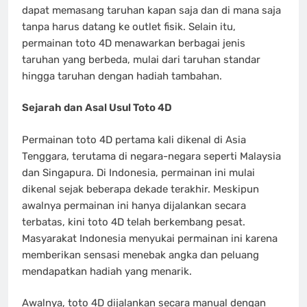
dapat memasang taruhan kapan saja dan di mana saja
tanpa harus datang ke outlet fisik. Selain itu,
permainan toto 4D menawarkan berbagai jenis
taruhan yang berbeda, mulai dari taruhan standar
hingga taruhan dengan hadiah tambahan.
Sejarah dan Asal Usul Toto 4D
Permainan toto 4D pertama kali dikenal di Asia
Tenggara, terutama di negara-negara seperti Malaysia
dan Singapura. Di Indonesia, permainan ini mulai
dikenal sejak beberapa dekade terakhir. Meskipun
awalnya permainan ini hanya dijalankan secara
terbatas, kini toto 4D telah berkembang pesat.
Masyarakat Indonesia menyukai permainan ini karena
memberikan sensasi menebak angka dan peluang
mendapatkan hadiah yang menarik.
Awalnya, toto 4D dijalankan secara manual dengan