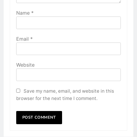
Name
*
Email
*
Website
Save my name, email, and website in this
browser for the next time I comment.