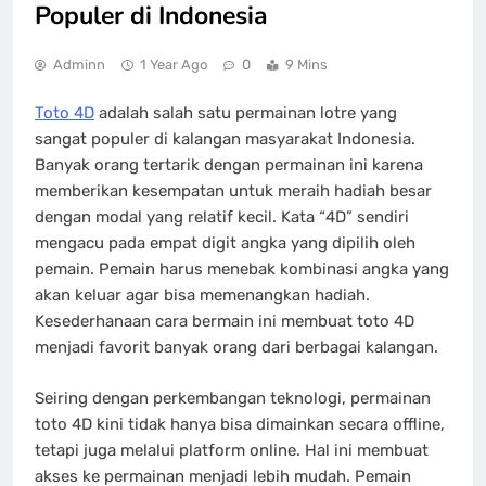
Populer di Indonesia
Adminn
1 Year Ago
0
9 Mins
Toto 4D
adalah salah satu permainan lotre yang
sangat populer di kalangan masyarakat Indonesia.
Banyak orang tertarik dengan permainan ini karena
memberikan kesempatan untuk meraih hadiah besar
dengan modal yang relatif kecil. Kata “4D” sendiri
mengacu pada empat digit angka yang dipilih oleh
pemain. Pemain harus menebak kombinasi angka yang
akan keluar agar bisa memenangkan hadiah.
Kesederhanaan cara bermain ini membuat toto 4D
menjadi favorit banyak orang dari berbagai kalangan.
Seiring dengan perkembangan teknologi, permainan
toto 4D kini tidak hanya bisa dimainkan secara offline,
tetapi juga melalui platform online. Hal ini membuat
akses ke permainan menjadi lebih mudah. Pemain